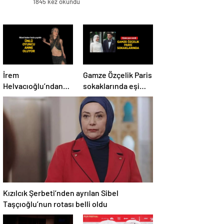
1845 kez okundu
İrem
Gamze Özçelik Paris
Helvacıoğlu’ndan
sokaklarında eşi
sevindiren haber! 3
Reshad Strik’e poz
aylık hamile
verdi
Kızılcık Şerbeti’nden ayrılan Sibel
Taşçıoğlu’nun rotası belli oldu