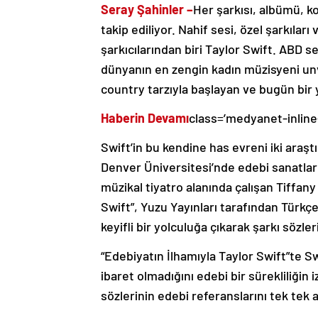
Seray Şahinler –
Her şarkısı, albümü, k
takip ediliyor. Nahif sesi, özel şarkılar
şarkıcılarından biri Taylor Swift. ABD s
dünyanın en zengin kadın müzisyeni un
country tarzıyla başlayan ve bugün bir
Haberin Devamı
class=’medyanet-inline
Swift’in bu kendine has evreni iki araştı
Denver Üniversitesi’nde edebi sanatlar
müzikal tiyatro alanında çalışan Tiffan
Swift”, Yuzu Yayınları tarafından Türkçe
keyifli bir yolculuğa çıkarak şarkı sözle
“Edebiyatın İlhamıyla Taylor Swift”te S
ibaret olmadığını edebi bir sürekliliğin i
sözlerinin edebi referanslarını tek tek 