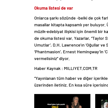
Okuma listesi de var
Onlarca şarkı sözünde -belki de çok far
masallar kitapta kapsamlı yer buluyor. 
müzik-edebiyat ilişkisi için önemli bir k
de okuma listesi var. Yazarlar, “Taylor 
Umutlar’, D.H. Lawrence’ın ‘Oğullar ve S
‘Phantmasion’, Ernest Hemingway’in ‘Ce
vermelisiniz” diyor.
Haber Kaynak : MILLIYET.COM.TR
“Yayınlanan tüm haber ve diğer içerikler i
üzerinden iletiniz. En kısa süre içerisin