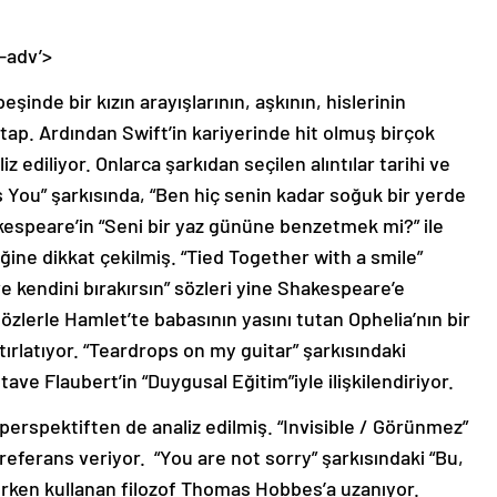
-adv’>
şinde bir kızın arayışlarının, aşkının, hislerinin
tap. Ardından Swift’in kariyerinde hit olmuş birçok
z ediliyor. Onlarca şarkıdan seçilen alıntılar tarihi ve
As You” şarkısında, “Ben hiç senin kadar soğuk bir yerde
espeare’in “Seni bir yaz gününe benzetmek mi?” ile
iğine dikkat çekilmiş. “Tied Together with a smile”
 ve kendini bırakırsın” sözleri yine Shakespeare’e
özlerle Hamlet’te babasının yasını tutan Ophelia’nın bir
rlatıyor. “Teardrops on my guitar” şarkısındaki
ustave Flaubert’in “Duygusal Eğitim”iyle ilişkilendiriyor.
 perspektiften de analiz edilmiş. “Invisible / Görünmez”
referans veriyor. “You are not sorry” şarkısındaki “Bu,
rken kullanan filozof Thomas Hobbes’a uzanıyor.