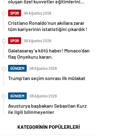
oluşan özel kuvvetler eğitimlerini
başlattı.
SPOR
08 Ağustos 2026
Cristiano Ronaldo’nun akıllara zarar
tüm kariyerinin istatistiğini çıkardık !
SPOR
08 Ağustos 2026
Galatasaray’a kötü haber! Monaco’dan
flaş Onyekuru kararı.
GÜNDEM
08 Ağustos 2026
Trump’tan seçim sonrası ilk mülakat
GÜNDEM
08 Ağustos 2026
Avusturya başbakanı Sebastian Kurz
ile ilgili bilinmeyenler
KATEGORİNİN POPÜLERLERİ