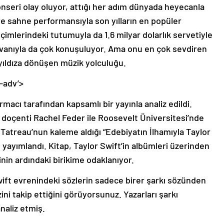
onseri olay oluyor, attığı her adım dünyada heyecanla
ı ve sahne performansıyla son yılların en popüler
eçimlerindeki tutumuyla da 1.6 milyar dolarlık servetiyle
vanıyla da çok konuşuluyor. Ama onu en çok sevdiren
 yıldıza dönüşen müzik yolculuğu.
-adv’>
rmacı tarafından kapsamlı bir yayınla analiz edildi.
 doçenti Rachel Feder ile Roosevelt Üniversitesi’nde
y Tatreau’nun kaleme aldığı “Edebiyatın İlhamıyla Taylor
 yayımlandı. Kitap, Taylor Swift’in albümleri üzerinden
rinin ardındaki birikime odaklanıyor.
wift evrenindeki sözlerin sadece birer şarkı sözünden
zini takip ettiğini görüyorsunuz. Yazarları şarkı
analiz etmiş.