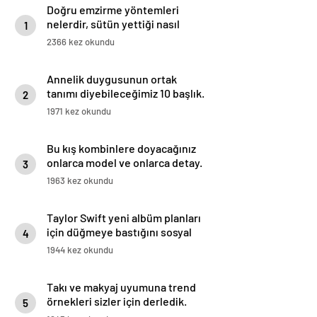
Doğru emzirme yöntemleri
nelerdir, sütün yettiği nasıl
1
anlaşılır?
2366 kez okundu
Annelik duygusunun ortak
tanımı diyebileceğimiz 10 başlık.
2
1971 kez okundu
Bu kış kombinlere doyacağınız
onlarca model ve onlarca detay.
3
1963 kez okundu
Taylor Swift yeni albüm planları
için düğmeye bastığını sosyal
4
medyadan duyurdu!
1944 kez okundu
Takı ve makyaj uyumuna trend
örnekleri sizler için derledik.
5