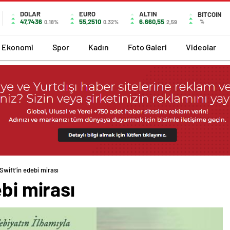
DOLAR
EURO
ALTIN
BITCOIN
47,7436
55,2510
6.660,55
%
0.18%
0.32%
2,59
Ekonomi
Spor
Kadın
Foto Galeri
Videolar
Swift’in edebi mirası
ebi mirası