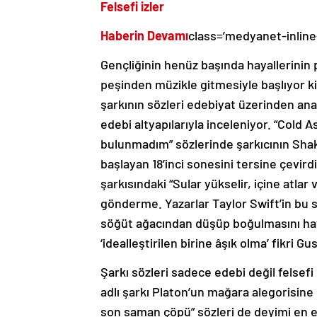
Felsefi izler
Haberin Devamı
class=’medyanet-inline
Gençliğinin henüz başında hayallerinin pe
peşinden müzikle gitmesiyle başlıyor ki
şarkının sözleri edebiyat üzerinden anali
edebi altyapılarıyla inceleniyor. “Cold 
bulunmadım” sözlerinde şarkıcının Shak
başlayan 18’inci sonesini tersine çevird
şarkısındaki “Sular yükselir, içine atlar
gönderme. Yazarlar Taylor Swift’in bu s
söğüt ağacından düşüp boğulmasını hatı
‘idealleştirilen birine âşık olma’ fikri G
Şarkı sözleri sadece edebi değil felsefi
adlı şarkı Platon’un mağara alegorisine 
son saman çöpü” sözleri de deyimi en e