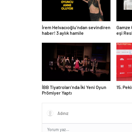
İrem Helvacıoğlu’ndan sevindiren
Gamze Ö
haber! 3 aylık hamile
eşi Res
İBB Tiyatroları’nda İki Yeni Oyun
15. Peki
Prömiyer Yaptı