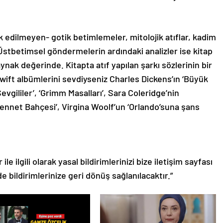
k edilmeyen- gotik betimlemeler, mitolojik atıflar, kadim
Üstbetimsel göndermelerin ardındaki analizler ise kitap
aynak değerinde. Kitapta atıf yapılan şarkı sözlerinin bir
Swift albümlerini sevdiyseniz Charles Dickens’ın ‘Büyük
evgililer’, ‘Grimm Masalları’, Sara Coleridge’nin
nnet Bahçesi’, Virgina Woolf’un ‘Orlando’suna şans
le ilgili olarak yasal bildirimlerinizi bize iletişim sayfası
de bildirimlerinize geri dönüş sağlanılacaktır.”