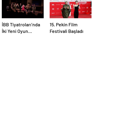
İBB Tiyatroları’nda
15. Pekin Film
İki Yeni Oyun
Festivali Başladı
Prömiyer Yaptı