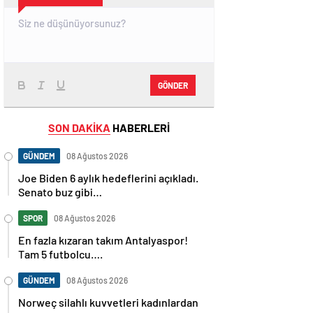
GÖNDER
SON DAKİKA
HABERLERİ
GÜNDEM
08 Ağustos 2026
Joe Biden 6 aylık hedeflerini açıkladı.
Senato buz gibi…
SPOR
08 Ağustos 2026
En fazla kızaran takım Antalyaspor!
Tam 5 futbolcu….
GÜNDEM
08 Ağustos 2026
Norweç silahlı kuvvetleri kadınlardan