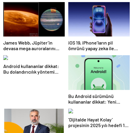
James Webb, Jüpiter’in
iOS 19, iPhone’ların pil
devasa mega auroralarını
ömrünü yapay zeka ile
görüntüledi
artıracak
Android kullananlar dikkat:
Bu dolandırıcılık yöntemi
ayda 2.5 milyon kullanıcıyı
etkiliyor
Bu Android sürümünü
kullananlar dikkat: Yeni
telefon almanız gerekebilir
‘Dijitalde Hayat Kolay’
projesinin 2025 yılı hedefi 15
bin girişimci kadın