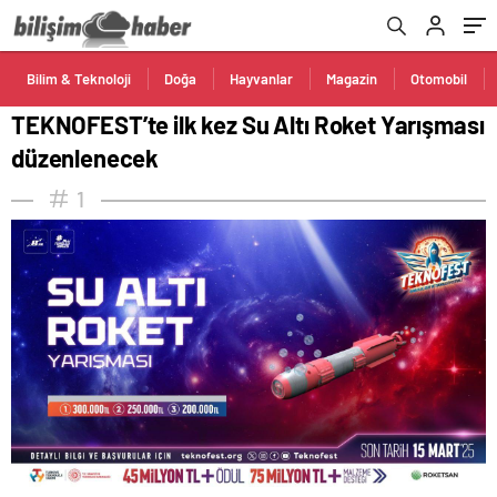
Bilim & Teknoloji
Doğa
Hayvanlar
Magazin
Otomobil
TEKNOFEST’te ilk kez Su Altı Roket Yarışması
düzenlenecek
1