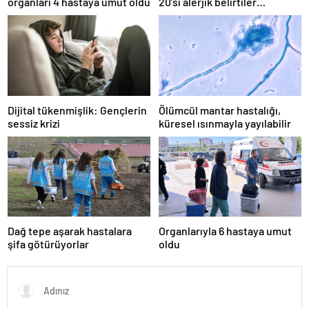
organları 4 hastaya umut oldu
20’si alerjik belirtiler
gösteriyor
Dijital tükenmişlik: Gençlerin
Ölümcül mantar hastalığı,
sessiz krizi
küresel ısınmayla yayılabilir
Dağ tepe aşarak hastalara
Organlarıyla 6 hastaya umut
şifa götürüyorlar
oldu