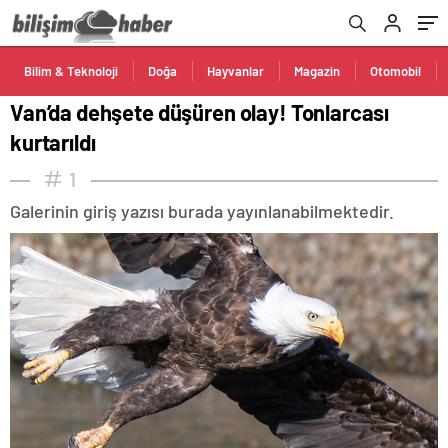
Bilim & Teknoloji
Doğa
Hayvanlar
Magazin
Otomobil
Van’da dehşete düşüren olay! Tonlarcası
kurtarıldı
1
Galerinin giriş yazısı burada yayınlanabilmektedir.