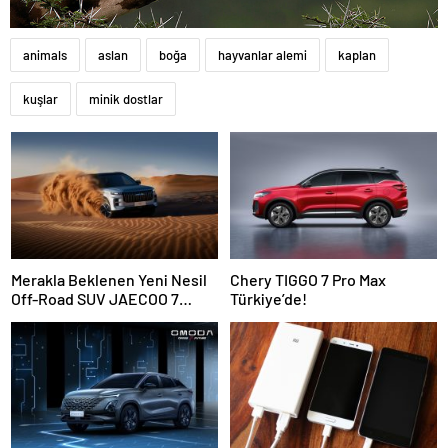
animals
aslan
boğa
hayvanlar alemi
kaplan
kuşlar
minik dostlar
Merakla Beklenen Yeni Nesil
Chery TIGGO 7 Pro Max
Off-Road SUV JAECOO 7
Türkiye’de!
Türkiye’de Satışa Sunuluyor!