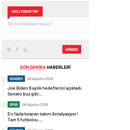
HIZLI YORUM YAP
GÖNDER
SON DAKİKA
HABERLERİ
GÜNDEM
06 Ağustos 2026
Joe Biden 6 aylık hedeflerini açıkladı.
Senato buz gibi…
SPOR
06 Ağustos 2026
En fazla kızaran takım Antalyaspor!
Tam 5 futbolcu….