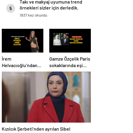
Takı ve makyaj uyumuna trend
örnekleri sizler için derledik.
5
1837 kez okundu
İrem
Gamze Özçelik Paris
Helvacıoğlu’ndan
sokaklarında eşi
sevindiren haber! 3
Reshad Strik’e poz
aylık hamile
verdi
Kızılcık Şerbeti’nden ayrılan Sibel