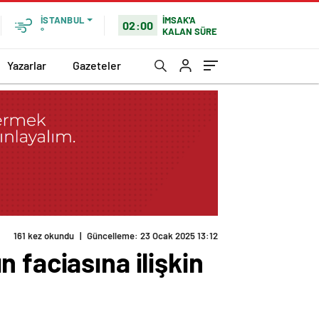
İMSAK'A
İSTANBUL
02:00
KALAN SÜRE
°
Yazarlar
Gazeteler
161 kez okundu
|
Güncelleme: 23 Ocak 2025 13:12
 faciasına ilişkin