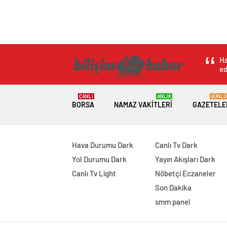
Ha
ed
CANLI
ANLIK
GÜNLÜ
BORSA
NAMAZ VAKITLERI
GAZETELE
Hava Durumu Dark
Canlı Tv Dark
Yol Durumu Dark
Yayın Akışları Dark
Canlı Tv Light
Nöbetçi Eczaneler
Son Dakika
smm panel