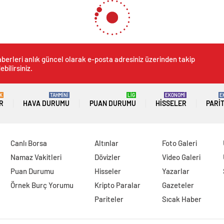
berleri anlık güncel olarak e-posta adresiniz üzerinden takip
ebilirsiniz.
K
TAHMİNİ
LİG
EKONOMİ
E
R
HAVA DURUMU
PUAN DURUMU
HISSELER
PARI
Canlı Borsa
Altınlar
Foto Galeri
Namaz Vakitleri
Dövizler
Video Galeri
Puan Durumu
Hisseler
Yazarlar
Örnek Burç Yorumu
Kripto Paralar
Gazeteler
Pariteler
Sıcak Haber