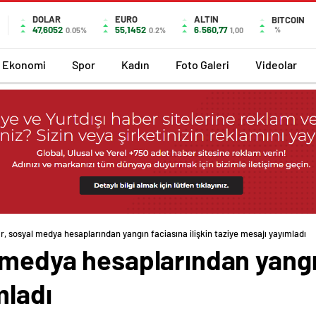
DOLAR
EURO
ALTIN
BITCOIN
47,6052
55,1452
6.560,77
%
0.05%
0.2%
1,00
Ekonomi
Spor
Kadın
Foto Galeri
Videolar
r, sosyal medya hesaplarından yangın faciasına ilişkin taziye mesajı yayımladı
 medya hesaplarından yangın
mladı