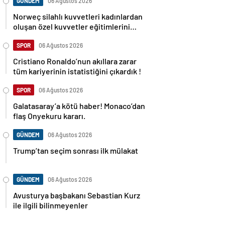
GÜNDEM
06 Ağustos 2026
Norweç silahlı kuvvetleri kadınlardan
oluşan özel kuvvetler eğitimlerini
başlattı.
SPOR
06 Ağustos 2026
Cristiano Ronaldo’nun akıllara zarar
tüm kariyerinin istatistiğini çıkardık !
SPOR
06 Ağustos 2026
Galatasaray’a kötü haber! Monaco’dan
flaş Onyekuru kararı.
GÜNDEM
06 Ağustos 2026
Trump’tan seçim sonrası ilk mülakat
GÜNDEM
06 Ağustos 2026
Avusturya başbakanı Sebastian Kurz
ile ilgili bilinmeyenler