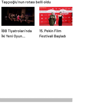
Taşçıoğlu’nun rotası belli oldu
İBB Tiyatroları’nda
15. Pekin Film
İki Yeni Oyun
Festivali Başladı
Prömiyer Yaptı