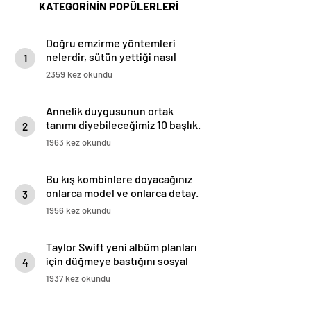
KATEGORİNİN POPÜLERLERİ
Doğru emzirme yöntemleri
nelerdir, sütün yettiği nasıl
1
anlaşılır?
2359 kez okundu
Annelik duygusunun ortak
tanımı diyebileceğimiz 10 başlık.
2
1963 kez okundu
Bu kış kombinlere doyacağınız
onlarca model ve onlarca detay.
3
1956 kez okundu
Taylor Swift yeni albüm planları
için düğmeye bastığını sosyal
4
medyadan duyurdu!
1937 kez okundu