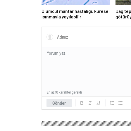
Ölümcül mantar hastalığı, küresel
Dağ tep
ısınmayla yayılabilir
götürüy
En az 10 karakter gerekli
Gönder