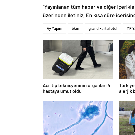
“Yayınlanan tüm haber ve diğer içerikler i
üzerinden iletiniz. En kısa süre içerisin
Ay Yapım
bkm
grand kartal otel
MF Y
Acil tıp teknisyeninin organları 4
Türkiye
hastaya umut oldu
alerjik 