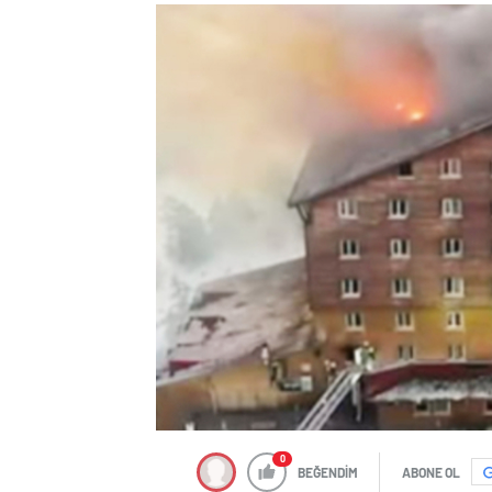
0
BEĞENDİM
ABONE OL