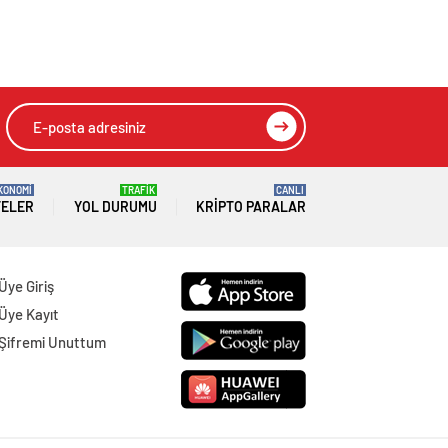
KONOMİ
TRAFİK
CANLI
TELER
YOL DURUMU
KRIPTO PARALAR
Üye Giriş
Üye Kayıt
Şifremi Unuttum