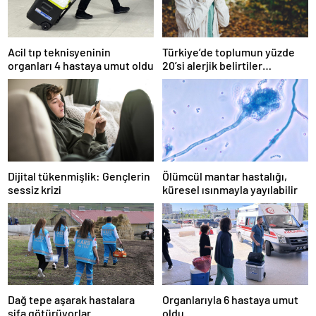
Acil tıp teknisyeninin
Türkiye’de toplumun yüzde
organları 4 hastaya umut oldu
20’si alerjik belirtiler
gösteriyor
Dijital tükenmişlik: Gençlerin
Ölümcül mantar hastalığı,
sessiz krizi
küresel ısınmayla yayılabilir
Dağ tepe aşarak hastalara
Organlarıyla 6 hastaya umut
şifa götürüyorlar
oldu