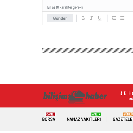
En az 10 karakter gerekli
Gönder
Ha
ed
CANLI
ANLIK
GÜNLÜ
BORSA
NAMAZ VAKITLERI
GAZETELE