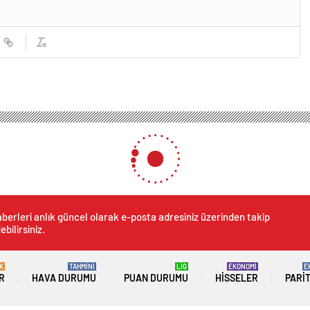
berleri anlık güncel olarak e-posta adresiniz üzerinden takip
ebilirsiniz.
K
TAHMİNİ
LİG
EKONOMİ
E
R
HAVA DURUMU
PUAN DURUMU
HISSELER
PARI