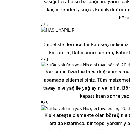
kaşığı tuz, 1.5 su bardağı un, yarım 
kaşar rendesi, küçük küçük doğranmı
böreğ
3
/6
Öncelikle derince bir kap seçmelisiniz. 
karıştırın. Daha sonra ununu, kabart
4
/6
Karışımın üzerine ince doğranmış may
aşamada eklemelisiniz. Tüm malzemeler
tavayı sıvı yağ ile yağlayın ve ısıtın. 
kapattıktan sonra yap
5
/6
Kısık ateşte pişmekte olan böreğin altı
altı da kızarınca, bir tepsi yardımıy