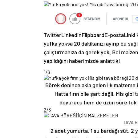
0
BEĞENDİM
ABONE OL
Twitter
Linkedin
Flipboard
E-posta
Linki
yufka yoksa 20 dakikanızı ayırıp bu sağlık
çalıştırmanıza da gerek yok. Bol malzem
yapıldığını haberimizde anlattık!
1
/6
Börek denince akla gelen ilk malzeme iy
Hatta fırın bile şart değil. Mis gib
doyurucu hem de uzun süre tok tut
2
/6
TAVA 
2 adet yumurta, 1 su bardağı süt, 2 y