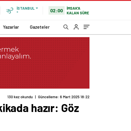
İMSAK'A
İSTANBUL
02:00
KALAN SÜRE
°
Yazarlar
Gazeteler
130 kez okundu
|
Güncelleme: 6 Mart 2025 18:22
kikada hazır: Göz