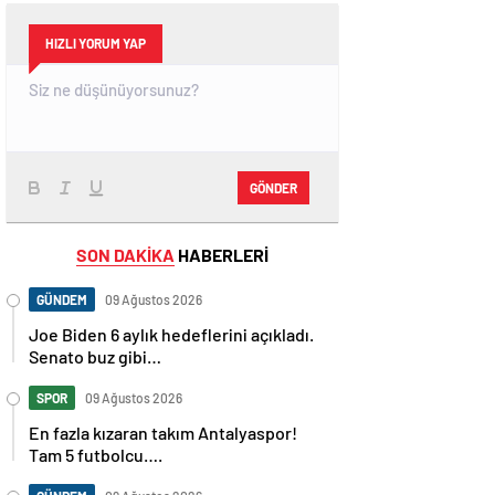
HIZLI YORUM YAP
GÖNDER
SON DAKİKA
HABERLERİ
GÜNDEM
09 Ağustos 2026
Joe Biden 6 aylık hedeflerini açıkladı.
Senato buz gibi…
SPOR
09 Ağustos 2026
En fazla kızaran takım Antalyaspor!
Tam 5 futbolcu….