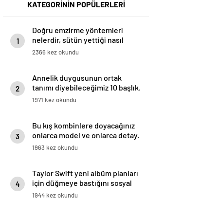
KATEGORİNİN POPÜLERLERİ
Doğru emzirme yöntemleri
nelerdir, sütün yettiği nasıl
1
anlaşılır?
2366 kez okundu
Annelik duygusunun ortak
tanımı diyebileceğimiz 10 başlık.
2
1971 kez okundu
Bu kış kombinlere doyacağınız
onlarca model ve onlarca detay.
3
1963 kez okundu
Taylor Swift yeni albüm planları
için düğmeye bastığını sosyal
4
medyadan duyurdu!
1944 kez okundu