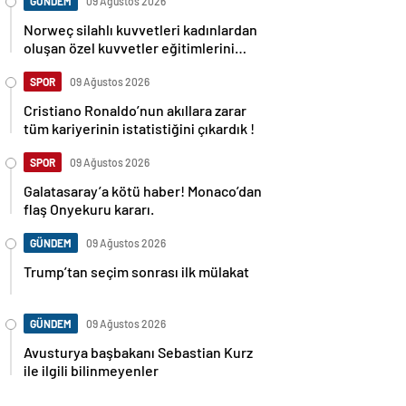
GÜNDEM
09 Ağustos 2026
Norweç silahlı kuvvetleri kadınlardan
oluşan özel kuvvetler eğitimlerini
başlattı.
SPOR
09 Ağustos 2026
Cristiano Ronaldo’nun akıllara zarar
tüm kariyerinin istatistiğini çıkardık !
SPOR
09 Ağustos 2026
Galatasaray’a kötü haber! Monaco’dan
flaş Onyekuru kararı.
GÜNDEM
09 Ağustos 2026
Trump’tan seçim sonrası ilk mülakat
GÜNDEM
09 Ağustos 2026
Avusturya başbakanı Sebastian Kurz
ile ilgili bilinmeyenler