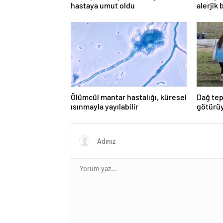
hastaya umut oldu
alerjik 
Ölümcül mantar hastalığı, küresel
Dağ tep
ısınmayla yayılabilir
götürüy