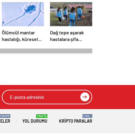
Ölümcül mantar
Dağ tepe aşarak
hastalığı, küresel
hastalara şifa
ısınmayla yayılabilir
götürüyorlar
KONOMİ
TRAFİK
CANLI
TELER
YOL DURUMU
KRIPTO PARALAR