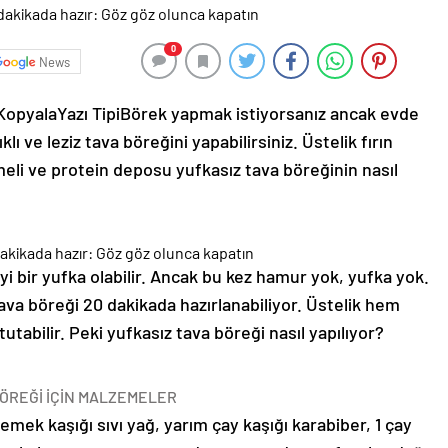
0
News
 Kopyala
Yazı Tipi
Börek yapmak istiyorsanız ancak evde
lı ve leziz tava böreğini yapabilirsiniz. Üstelik fırın
eli ve protein deposu yufkasız tava böreğinin nasıl
i bir yufka olabilir. Ancak bu kez hamur yok, yufka yok.
i tava böreği 20 dakikada hazırlanabiliyor. Üstelik hem
abilir. Peki yufkasız tava böreği nasıl yapılıyor?
BÖREĞİ İÇİN MALZEMELER
emek kaşığı sıvı yağ, yarım çay kaşığı karabiber, 1 çay