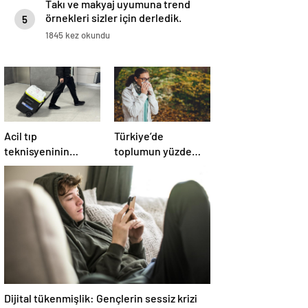
Takı ve makyaj uyumuna trend
örnekleri sizler için derledik.
5
1845 kez okundu
Acil tıp
Türkiye’de
teknisyeninin
toplumun yüzde
organları 4 hastaya
20’si alerjik
umut oldu
belirtiler gösteriyor
Dijital tükenmişlik: Gençlerin sessiz krizi