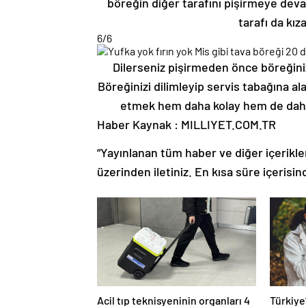
böreğin diğer tarafını pişirmeye deva
tarafı da kız
6
/6
Dilerseniz pişirmeden önce böreğiniz
Böreğinizi dilimleyip servis tabağına alab
etmek hem daha kolay hem de daha h
Haber Kaynak : MILLIYET.COM.TR
“Yayınlanan tüm haber ve diğer içerikler i
üzerinden iletiniz. En kısa süre içerisin
Acil tıp teknisyeninin organları 4
Türkiye