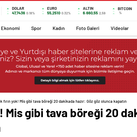
DOLAR
EURO
ALTIN
BITCOIN
47,7436
55,2510
6.660,55
%
0.18%
0.32%
2,59
Ekonomi
Spor
Kadın
Foto Galeri
Videolar
k fırın yok! Mis gibi tava böreği 20 dakikada hazır: Göz göz olunca kapatın
! Mis gibi tava böreği 20 da
n