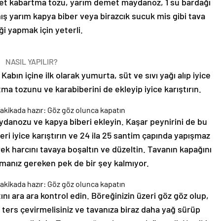
paket kabartma tozu, yarım demet maydanoz, 1 su bardağı
ş yarım kapya biber veya birazcık sucuk mis gibi tava
i yapmak için yeterli.
NASIL YAPILIR?
Kabın içine ilk olarak yumurta, süt ve sıvı yağı alıp iyice
ma tozunu ve karabiberini de ekleyip iyice karıştırın.
danozu ve kapya biberi ekleyin. Kaşar peynirini de bu
i iyice karıştırın ve 24 ila 25 santim çapında yapışmaz
Börek harcını tavaya boşaltın ve düzeltin. Tavanın kapağını
manız gereken pek de bir şey kalmıyor.
nı ara ara kontrol edin. Böreğinizin üzeri göz göz olup,
la ters çevirmelisiniz ve tavanıza biraz daha yağ sürüp