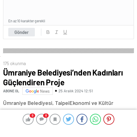
En az 10 karakter gerekli
Gönder
175 okunma
Ümraniye Belediyesi’nden Kadınları
Güçlendiren Proje
25 Aralık 2024 12:51
ABONE OL
News
Ümraniye Belediyesi, TaipeiEkonomi ve Kültür
Misyonu ile yaptığı bağış protokolü kapsamında “Moda
0
0
0
0
Okulu Giyim Atölyeleri” projesini hayata geçiriyor. Bu
proje, sosyoekonomik açıdan dezavantajlı bireylere
destek olmayı hedeflerken, özellikle kadınların