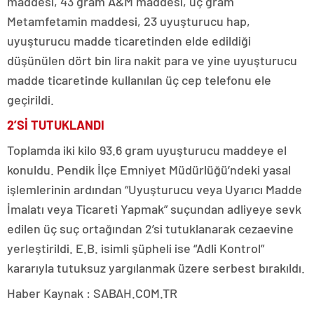
maddesi, 43 gram A&M maddesi, üç gram
Metamfetamin maddesi, 23 uyuşturucu hap,
uyuşturucu madde ticaretinden elde edildiği
düşünülen dört bin lira nakit para ve yine uyuşturucu
madde ticaretinde kullanılan üç cep telefonu ele
geçirildi.
2’Sİ TUTUKLANDI
Toplamda iki kilo 93.6 gram uyuşturucu maddeye el
konuldu. Pendik İlçe Emniyet Müdürlüğü’ndeki yasal
işlemlerinin ardından “Uyuşturucu veya Uyarıcı Madde
İmalatı veya Ticareti Yapmak” suçundan adliyeye sevk
edilen üç suç ortağından 2’si tutuklanarak cezaevine
yerleştirildi. E.B. isimli şüpheli ise “Adli Kontrol”
kararıyla tutuksuz yargılanmak üzere serbest bırakıldı.
Haber Kaynak : SABAH.COM.TR