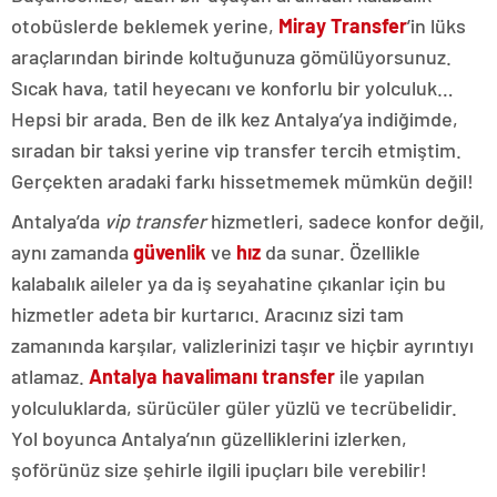
otobüslerde beklemek yerine,
Miray Transfer
’in lüks
araçlarından birinde koltuğunuza gömülüyorsunuz.
Sıcak hava, tatil heyecanı ve konforlu bir yolculuk…
Hepsi bir arada. Ben de ilk kez Antalya’ya indiğimde,
sıradan bir taksi yerine vip transfer tercih etmiştim.
Gerçekten aradaki farkı hissetmemek mümkün değil!
Antalya’da
vip transfer
hizmetleri, sadece konfor değil,
aynı zamanda
güvenlik
ve
hız
da sunar. Özellikle
kalabalık aileler ya da iş seyahatine çıkanlar için bu
hizmetler adeta bir kurtarıcı. Aracınız sizi tam
zamanında karşılar, valizlerinizi taşır ve hiçbir ayrıntıyı
atlamaz.
Antalya havalimanı transfer
ile yapılan
yolculuklarda, sürücüler güler yüzlü ve tecrübelidir.
Yol boyunca Antalya’nın güzelliklerini izlerken,
şoförünüz size şehirle ilgili ipuçları bile verebilir!