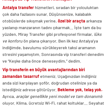
Antalya transfer
hizmetleri, sıradan bir yolculuktan
çok daha fazlasını sunar. Düşünsenize, kalabalık
otobüslerde sıkışmak yerine,
özel bir araçta
arkanıza
yaslanıp manzaranın tadını çıkarmak… İşte tam da bu
yüzden, Miray Transfer gibi profesyonel firmalar,
lüks
ve konforu
ön plana çıkarıyor. Ben ilk kez Antalya’ya
indiğimde, bavulumu sürükleyerek taksi aramanın
stresini yaşamıştım. Sonrasında vip transferi denedim
ve “Keşke daha önce deneseydim,” dedim.
Vip transferin en büyük avantajlarından biri
zamandan tasarruf
etmeniz. Uçağınızdan indiğiniz
anda sizi karşılayan şoför, doğrudan otelinize ya da
istediğiniz adrese götürüyor.
Bekleme yok, telaş yok.
Ayrıca,
araçlar genellikle yeni model ve tam donanımlı
oluyor. Klima, ücretsiz Wi-Fi, rahat koltuklar… Seyahat