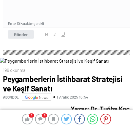
En az 10 karakter gerekli
Gönder
196 okunma
Peygamberlerin İstihbarat Stratejisi
ve Keşif Sanatı
1 Aralık 2025 16:54
ABONE OL
News
Yazar: Dr. Tuğba Koç
0
0
0
0