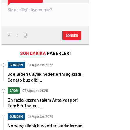
GÖNDER
SON DAKİKA
HABERLERİ
GÜNDEM
07 Ağustos 2026
Joe Biden 6 aylık hedeflerini açıkladı.
Senato buz gibi…
SPOR
07 Ağustos 2026
En fazla kızaran takım Antalyaspor!
Tam 5 futbolcu….
GÜNDEM
07 Ağustos 2026
Norweç silahlı kuvvetleri kadınlardan