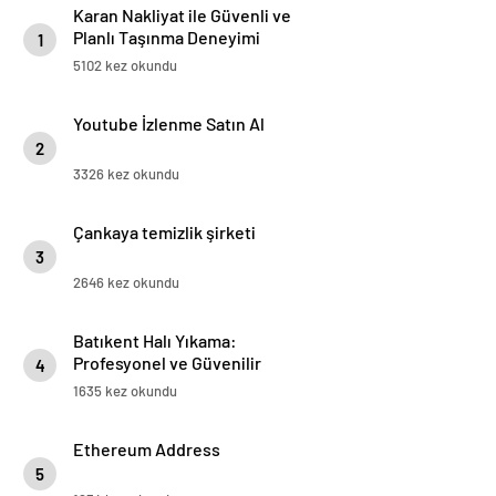
Karan Nakliyat ile Güvenli ve
Planlı Taşınma Deneyimi
1
5102 kez okundu
Youtube İzlenme Satın Al
2
3326 kez okundu
Çankaya temizlik şirketi
3
2646 kez okundu
Batıkent Halı Yıkama:
Profesyonel ve Güvenilir
4
Hizmetle Temizlikte Fark
1635 kez okundu
Yaratan Firmamız
Ethereum Address
5