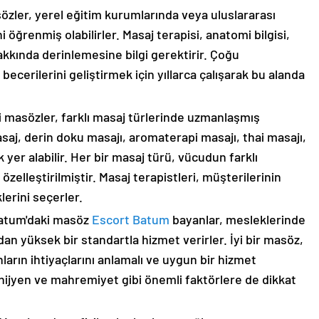
özler, yerel eğitim kurumlarında veya uluslararası
 öğrenmiş olabilirler. Masaj terapisi, anatomi bilgisi,
 hakkında derinlemesine bilgi gerektirir. Çoğu
cerilerini geliştirmek için yıllarca çalışarak bu alanda
i masözler, farklı masaj türlerinde uzmanlaşmış
masaj, derin doku masajı, aromaterapi masajı, thai masajı,
k yer alabilir. Her bir masaj türü, vücudun farklı
özelleştirilmiştir. Masaj terapistleri, müşterilerinin
lerini seçerler.
Batum'daki masöz
Escort Batum
bayanlar, mesleklerinde
ndan yüksek bir standartla hizmet verirler. İyi bir masöz,
nların ihtiyaçlarını anlamalı ve uygun bir hizmet
a hijyen ve mahremiyet gibi önemli faktörlere de dikkat