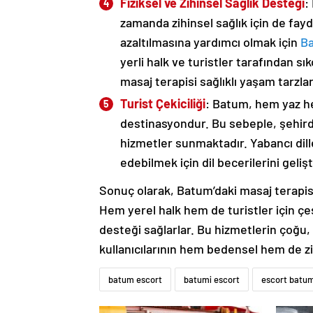
Fiziksel ve Zihinsel Sağlık Desteği
:
zamanda zihinsel sağlık için de fayd
azaltılmasına yardımcı olmak için
B
yerli halk ve turistler tarafından sık
masaj terapisi sağlıklı yaşam tarzları
Turist Çekiciliği
: Batum, hem yaz hem
destinasyondur. Bu sebeple, şehirde
hizmetler sunmaktadır. Yabancı dille
edebilmek için dil becerilerini gelişti
Sonuç olarak, Batum’daki masaj terapist
Hem yerel halk hem de turistler için çe
desteği sağlarlar. Bu hizmetlerin çoğu,
kullanıcılarının hem bedensel hem de zih
batum escort
batumi escort
escort batu