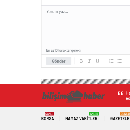
En az 10 karakter gerekli
Gönder
Ha
ed
CANLI
ANLIK
GÜNLÜ
BORSA
NAMAZ VAKITLERI
GAZETELE