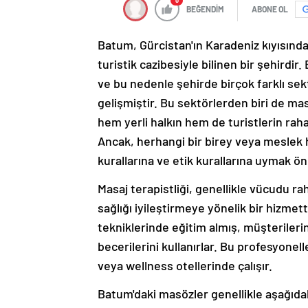
0
BEĞENDİM
ABONE OL
Batum, Gürcistan'ın Karadeniz kıyısında b
turistik cazibesiyle bilinen bir şehirdir.
ve bu nedenle şehirde birçok farklı sekt
gelişmiştir. Bu sektörlerden biri de mas
hem yerli halkın hem de turistlerin rah
Ancak, herhangi bir birey veya meslek h
kurallarına ve etik kurallarına uymak ön
Masaj terapistliği, genellikle vücudu ra
sağlığı iyileştirmeye yönelik bir hizmet
tekniklerinde eğitim almış, müşterileri
becerilerini kullanırlar. Bu profesyonel
veya wellness otellerinde çalışır.
Batum'daki masözler genellikle aşağıdaki