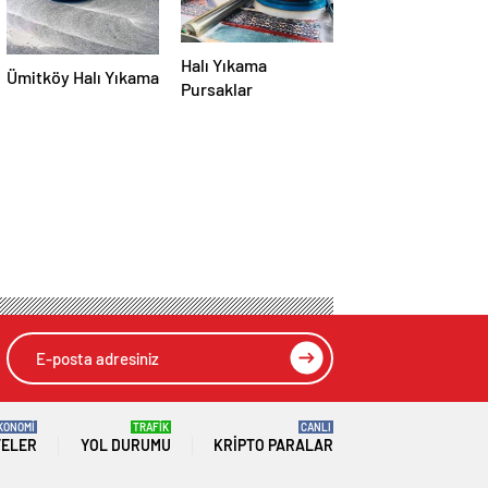
Halı Yıkama
Ümitköy Halı Yıkama
Pursaklar
KONOMİ
TRAFİK
CANLI
TELER
YOL DURUMU
KRIPTO PARALAR