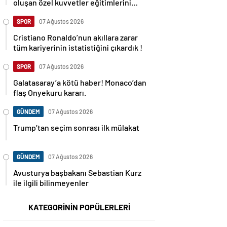
oluşan özel kuvvetler eğitimlerini
başlattı.
SPOR
07 Ağustos 2026
Cristiano Ronaldo’nun akıllara zarar
tüm kariyerinin istatistiğini çıkardık !
SPOR
07 Ağustos 2026
Galatasaray’a kötü haber! Monaco’dan
flaş Onyekuru kararı.
GÜNDEM
07 Ağustos 2026
Trump’tan seçim sonrası ilk mülakat
GÜNDEM
07 Ağustos 2026
Avusturya başbakanı Sebastian Kurz
ile ilgili bilinmeyenler
KATEGORİNİN POPÜLERLERİ