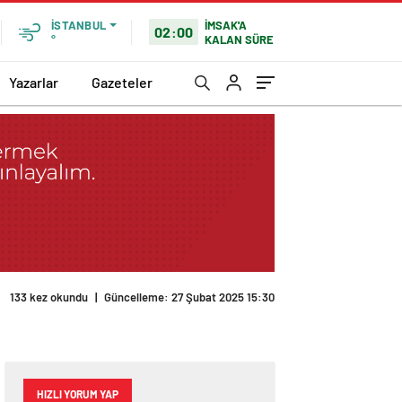
İMSAK'A
İSTANBUL
02:00
KALAN SÜRE
°
Yazarlar
Gazeteler
133 kez okundu
|
Güncelleme: 27 Şubat 2025 15:30
HIZLI YORUM YAP