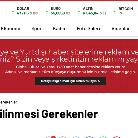
DOLAR
EURO
ALTIN
BITCOIN
47,7116
55,0650
6.545,84
%
0.16%
0%
0,82
Ekonomi
Spor
Kadın
Foto Galeri
Videolar
Gerekenler
linmesi Gerekenler