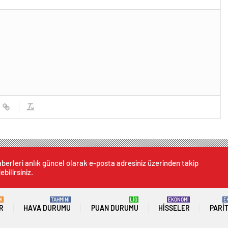
berleri anlık güncel olarak e-posta adresiniz üzerinden takip
ebilirsiniz.
K
TAHMİNİ
LİG
EKONOMİ
E
R
HAVA DURUMU
PUAN DURUMU
HISSELER
PARI