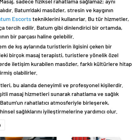
 Masaj, sadece fiziksel rahatlama sağlamaz; aynı
alıdır. Batum'daki masözler, stresin ve kaygının
atum Escorts
tekniklerini kullanırlar. Bu tür hizmetler,
ça tercih edilir. Batum gibi dinlendirici bir ortamda,
nın bir parçası haline gelebilir.
 de kış aylarında turistlerin ilgisini çeken bir
ki birçok masaj terapisti, turistlere yönelik özel
rde iletişim kurabilen masözler, farklı kültürlere hitap
rmiş olabilirler.
leri, bu alanda deneyimli ve profesyonel kişilerdir.
şitli masaj hizmetleri sunarak rahatlama ve sağlık
 Batum'un rahatlatıcı atmosferiyle birleşerek,
insel sağlıklarını iyileştirmelerine yardımcı olur.
m