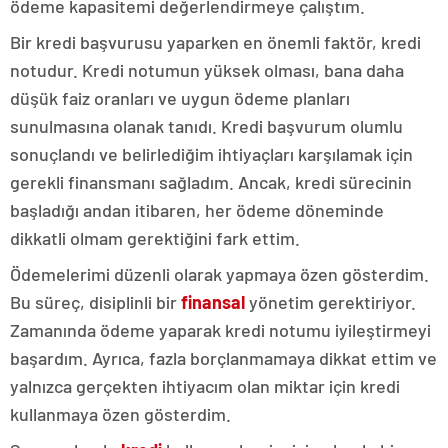
ödeme kapasitemi değerlendirmeye çalıştım.
Bir kredi başvurusu yaparken en önemli faktör, kredi
notudur. Kredi notumun yüksek olması, bana daha
düşük faiz oranları ve uygun ödeme planları
sunulmasına olanak tanıdı. Kredi başvurum olumlu
sonuçlandı ve belirlediğim ihtiyaçları karşılamak için
gerekli finansmanı sağladım. Ancak, kredi sürecinin
başladığı andan itibaren, her ödeme döneminde
dikkatli olmam gerektiğini fark ettim.
Ödemelerimi düzenli olarak yapmaya özen gösterdim.
Bu süreç, disiplinli bir
finansal
yönetim gerektiriyor.
Zamanında ödeme yaparak kredi notumu iyileştirmeyi
başardım. Ayrıca, fazla borçlanmamaya dikkat ettim ve
yalnızca gerçekten ihtiyacım olan miktar için kredi
kullanmaya özen gösterdim.