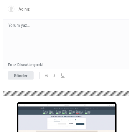
En az 10 karakter gerekli
Gönder