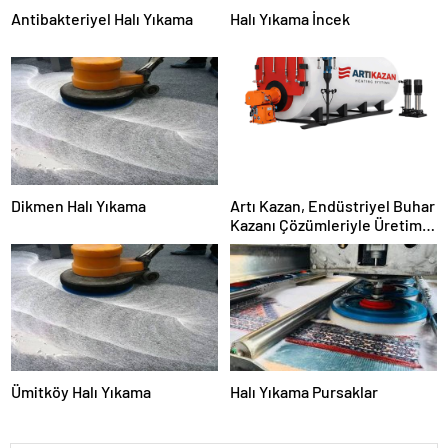
Antibakteriyel Halı Yıkama
Halı Yıkama İncek
Dikmen Halı Yıkama
Artı Kazan, Endüstriyel Buhar
Kazanı Çözümleriyle Üretim
Tesislerine Verimli Sistemler
Sunuyor
Ümitköy Halı Yıkama
Halı Yıkama Pursaklar