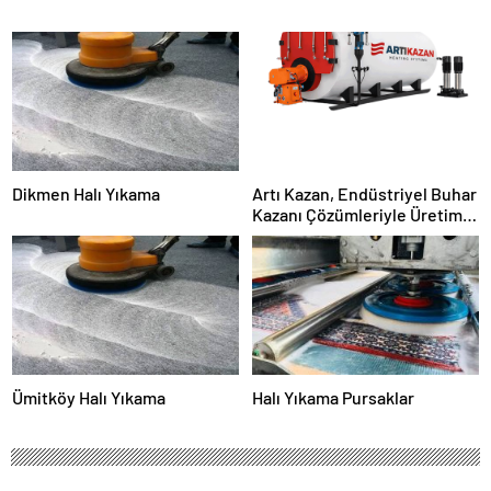
Dikmen Halı Yıkama
Artı Kazan, Endüstriyel Buhar
Kazanı Çözümleriyle Üretim
Tesislerine Verimli Sistemler
Sunuyor
Ümitköy Halı Yıkama
Halı Yıkama Pursaklar